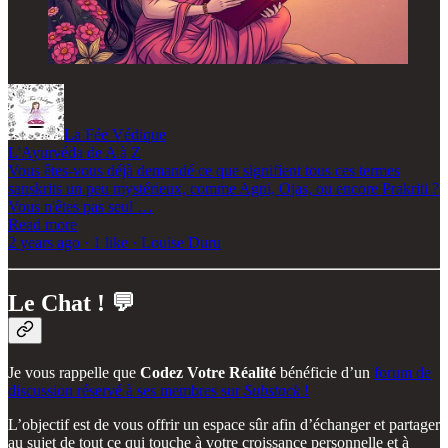
La Fée Védique
L'Ayurvéda de A à Z
Vous êtes-vous déjà demandé ce que signifient tous ces termes
sanskrits un peu mystérieux, comme Agni, Ojas, ou encore Prakriti ?
Vous n'êtes pas seul …
Read more
2 years ago · 1 like · Louise Duru
Le Chat ! 💬
Je vous rappelle que
Codez Votre Réalité
bénéficie d’un
forum de
discussion réservé à ses membres sur
Substack
!
L’objectif est de vous offrir un espace sûr afin d’échanger et partager
au sujet de tout ce qui touche à votre croissance personnelle et à