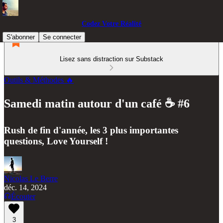
Codez Votre Réalité
S'abonner
Se connecter
Lisez sans distraction sur Substack
Outils & Méthodes 🔥
Samedi matin autour d'un café ☕️ #6
Rush de fin d'année, les 3 plus importantes
questions, Love Yourself !
Nicolas Le Berre
déc. 14, 2024
Écouter
3