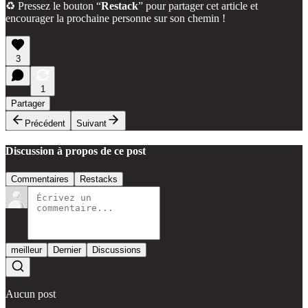
♻️ Pressez le bouton “
Restack
” pour partager cet article et
encourager la prochaine personne sur son chemin !
3
1
Partager
Précédent
Suivant
Discussion à propos de ce post
Commentaires
Restacks
meilleur
Dernier
Discussions
Aucun post