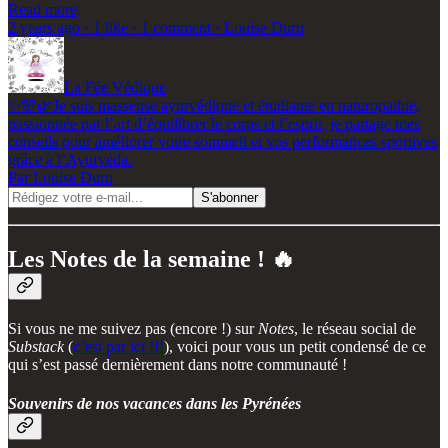
Read more
2 years ago · 1 like · 1 comment · Louise Duru
La Fée Védique
✨🌸🌿Je suis masseuse ayurvédique et étudiante en naturopathie,
passionnée par l’art d’équilibrer le corps et l’esprit, je partage mes
conseils pour améliorer votre sommeil et vos performances sportives
grâce à l’Ayurvéda.
Par Louise Duru
Les Notes de la semaine ! 🔥
Si vous ne me suivez pas (encore !) sur
Notes
, le réseau social de
Substack
(
c’est par ici !!!
), voici pour vous un petit condensé de ce
qui s’est passé dernièrement dans notre communauté !
Souvenirs de nos vacances dans les Pyrénées