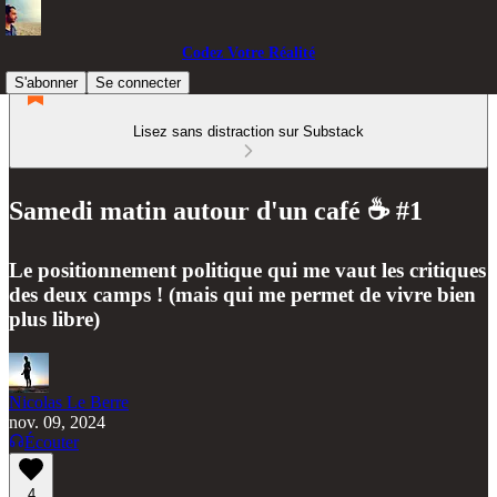
Codez Votre Réalité
S'abonner
Se connecter
Lisez sans distraction sur Substack
Samedi matin autour d'un café ☕️ #1
Le positionnement politique qui me vaut les critiques
des deux camps ! (mais qui me permet de vivre bien
plus libre)
Nicolas Le Berre
nov. 09, 2024
Écouter
4