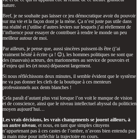
nature.
Bref, je ne souhaite pas laisser ce jeu démocratique avoir du pouvoir
sur ma vie et la façon dont je la mène. Ça n’est juste pas utile dans
ma réalité et j’utilise d’autres leviers sur lesquels j’ai réellement de
l’influence pour essayer de contribuer à rendre le monde un peu
meilleur autour de moi.
Par ailleurs, je pense que, aussi sincères puissent-ils être (j’ai
vraiment hésité à écrire ça ! 😉), les hommes politiques ne sont que
des (mauvais) acteurs, des marionnettes au service de pouvoirs et
d’enjeu qui les (et nous) dépassent largement.
Si nous réfléchissons deux minutes, il semble évident que le système
ne va pas donner les clefs de la boutique à ces menteurs
professionnels aux dents blanches !
Cela paraît d’autant plus vrai lorsque l’on voit le manque de vision
et de conscience, ainsi que le niveau intellectuel abyssal du politicien
moyen aujourd’hui…
Les vrais décisions, les vrais changements se jouent ailleurs, à
un autre niveau
, et nous, en tant que simples citoyens
n’appartenant pas à ces castes de l’ombre, n’avons bien entendu pas
la main mise pour infléchir la trajectoire en cours.