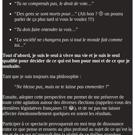
“
Tu ne comprends pas, le droit de vote…
”
“
Des gens se sont morts pour…
” (Ah bon ? 🤨 on pourra
parler de ça plus tard si vous le voulez !!!)
“
Tu dois faire entendre ta voix…
”
“
La société ne changera pas si tout le monde fait comme
toi…
”
Tout d’abord, je suis le seul à vivre ma vie et je suis le seul
qualifié pour décider de ce qui est bon pour moi et de ce que je
souhaite.
Tant que je suis toujours ma philosophie :
“
Ne blesse pas, mais ne te laisse pas emmerder !
”
Ensuite, adopter cette perspective me permet de me préserver de
toute cette agitation autour des diverses élections (rappelez-vous des
dernières législatives françaises !!! 😂), et de ne pas me laisser
affecter émotionnellement quelques en soient les résultats.
Participer à ce spectacle provoquerait en moi trop de dissonance
entre ce que pense et ressens au plus profond au sujet de ce qu’est la
vie et de ce qui m’apparaît être la réalité de ce théâtre grandeur