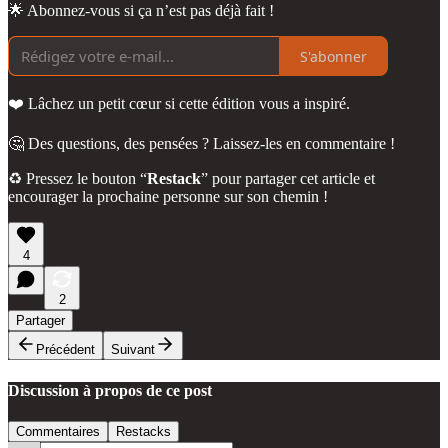
🌟 Abonnez-vous si ça n’est pas déjà fait !
S'abonner
❤️ Lâchez un petit cœur si cette édition vous a inspiré.
🤔 Des questions, des pensées ? Laissez-les en commentaire !
♻️ Pressez le bouton “
Restack
” pour partager cet article et
encourager la prochaine personne sur son chemin !
4
2
Partager
Précédent
Suivant
Discussion à propos de ce post
Commentaires
Restacks