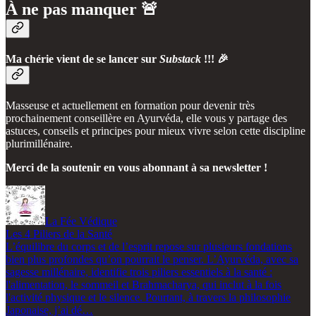
À ne pas manquer 🚨
Ma chérie vient de se lancer sur
Substack
!!! 🎉
Masseuse et actuellement en formation pour devenir très
prochainement conseillère en Ayurvéda, elle vous y partage des
astuces, conseils et principes pour mieux vivre selon cette discipline
plurimillénaire.
Merci de la soutenir en vous abonnant à sa newsletter !
La Fée Védique
Les 4 Piliers de la Santé
L’équilibre du corps et de l’esprit repose sur plusieurs fondations
bien plus profondes qu’on pourrait le penser. L’Ayurvéda, avec sa
sagesse millénaire, identifie trois piliers essentiels à la santé :
l'alimentation, le sommeil et Brahmacharya, qui inclut à la fois
l'activité physique et le silence. Pourtant, à travers la philosophie
Japonaise, j’ai dé…