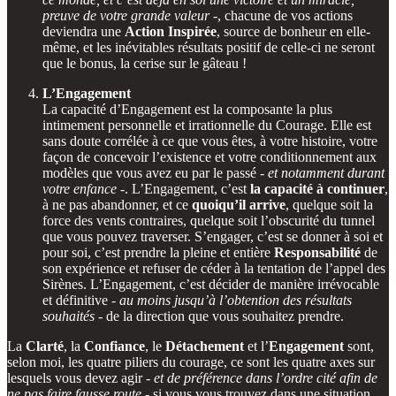
preuve de votre grande valeur
-, chacune de vos actions
deviendra une
Action Inspirée
, source de bonheur en elle-
même, et les inévitables résultats positif de celle-ci ne seront
que le bonus, la cerise sur le gâteau !
L’Engagement
La capacité d’Engagement est la composante la plus
intimement personnelle et irrationnelle du Courage. Elle est
sans doute corrélée à ce que vous êtes, à votre histoire, votre
façon de concevoir l’existence et votre conditionnement aux
modèles que vous avez eu par le passé -
et notamment durant
votre enfance
-. L’Engagement, c’est
la capacité à continuer
,
à ne pas abandonner, et ce
quoiqu’il arrive
, quelque soit la
force des vents contraires, quelque soit l’obscurité du tunnel
que vous pouvez traverser. S’engager, c’est se donner à soi et
pour soi, c’est prendre la pleine et entière
Responsabilité
de
son expérience et refuser de céder à la tentation de l’appel des
Sirènes. L’Engagement, c’est décider de manière irrévocable
et définitive -
au moins jusqu’à l’obtention des résultats
souhaités
- de la direction que vous souhaitez prendre.
La
Clarté
, la
Confiance
, le
Détachement
et l’
Engagement
sont,
selon moi, les quatre piliers du courage, ce sont les quatre axes sur
lesquels vous devez agir -
et de préférence dans l’ordre cité afin de
ne pas faire fausse route
- si vous vous trouvez dans une situation