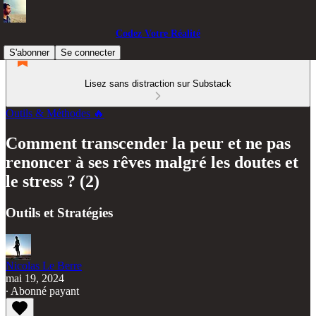
Codez Votre Réalité
S'abonner
Se connecter
Lisez sans distraction sur Substack
Outils & Méthodes 🔥
Comment transcender la peur et ne pas
renoncer à ses rêves malgré les doutes et
le stress ? (2)
Outils et Stratégies
Nicolas Le Berre
mai 19, 2024
∙ Abonné payant