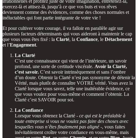
irrationnelles et profitez juste de votre imagination, entretenez-là,
exercez-là et attisez-là, jusqu’à ce que vos buts et vos rêves
deviennent comme des évidences, comme des choses normales et
inéluctables qui font partie intégrante de votre vie !
Et pour cultiver votre courage, il va falloir en parallèle agir sur
plusieurs facteurs déterminants qui vous aideront à maintenir le cap
que vous vous êtes fixé : la
Clarté
, la
Confiance
, le
Détachement
et l’
Engagement
.
La Clarté
C’est une connaissance qui vient de l’intérieure, un savoir
profond, une sorte de certitude viscérale.
Avoir la Clarté,
c’est savoir.
C’est savoir intrinsèquement et sans l’ombre
d’un doute. Obtenir la Clarté n’est pas synonyme de détenir la
Vérité, mais plutôt de connaître VOTRE vérité. Vous avez la
Clarté lorsque vous savez, telle une inaltérable évidence, ce
que vous voulez pour vous-même et comment l’obtenir. La
Clarté c’est SAVOIR pour soi.
La Confiance
Lorsque vous obtenez la Clarté -
ce qui est le préalable à
toute entreprise si vous ne voulez pas faire des choses avec
lesquelles vous n’êtes finalement pas aligné
-, vous faites
inévitablement croître votre confiance en vous-même, mais
aussi en votre
But
, en votre
Chemin,
et en votre
Plan
. Avoir