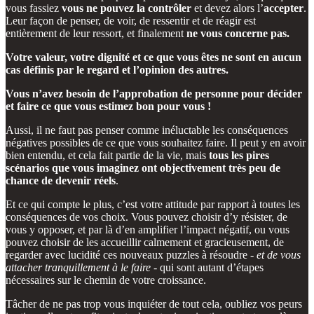
vous fassiez
vous ne pouvez la contrôler
et devez alors l’
accepter
.
Leur façon de penser, de voir, de ressentir et de réagir est
entièrement de leur ressort, et finalement
ne vous concerne pas.
Votre valeur, votre dignité et ce que vous êtes ne sont en aucun
cas définis par le regard et l’opinion des autres.
Vous n’avez besoin de l’approbation de personne pour décider
et faire ce que vous estimez bon pour vous !
Aussi, il ne faut pas penser comme inéluctable les conséquences
négatives possibles de ce que vous souhaitez faire. Il peut y en avoir
bien entendu, et cela fait partie de la vie, mais
tous les pires
scénarios que vous imaginez ont objectivement très peu de
chance de devenir réels
.
Et ce qui compte le plus, c’est votre attitude par rapport à toutes les
conséquences de vos choix. Vous pouvez choisir d’y résister, de
vous y opposer, et par là d’en amplifier l’impact négatif, ou vous
pouvez choisir de les accueillir calmement et gracieusement, de
regarder avec lucidité ces nouveaux puzzles à résoudre -
et de vous
attacher tranquillement à le faire
- qui sont autant d’étapes
nécessaires sur le chemin de votre croissance.
Tâcher de ne pas trop vous inquiéter de tout cela, oubliez vos peurs