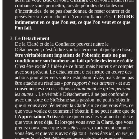
confiance vous permettra, lors de périodes de doutes ou
d’incertitudes, de ne pas abandonner, de rester centrer et de
persévérer sur votre chemin. Avoir confiance c’est
CROIRE
intimement en ce que l’on est, ce que l’on veut et ce que
l’on fait
.
Le Détachement
De la Clarté et de la Confiance peuvent naître le
Détachement, c’est-à-dire vouloir fermement quelque chose,
être véritablement impatient de l’obtenir, mais ne pas
conditionner son bonheur au fait qu’elle devienne réalité
.
C’est être excité à l’idée de ce futur, mais heureux et complet
avec son présent. Le détachement c’est mettre en œuvre des
actions pour aller vers votre destination rêvée, mais de ne pas
être attaché au résultats -
par rapport à vos attentes
- et aux
conséquences de ces actions -
notamment ce qu’en pensent
les autres
-. Le véritable Détachement, à ne pas confondre
avec une sorte de Stoïcisme sans passion, ne peut s’obtenir
que si vous avez réellement la Clarté sur ce que vous êtes, ce
que vous voulez et comment l’obtenir. Il ne peut naître que de
l’
Appréciation Active
de ce que vous êtes vraiment et de ce
que vous avez déjà. Et lorsque vous avez la Clarté, que vous
prenez conscience que vous êtes assez, exactement comme
vous êtes, et que vous avez déjà tout -
vous êtes ici, en vie, en
ce monde, et c’est déjà en soi une victoire et un miracle,