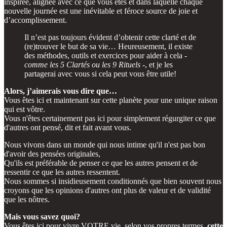
inspirée, alignée avec ce que vous êtes et dans laquelle chaque
nouvelle journée est une inévitable et féroce source de joie et
d’accomplissement.
Il n’est pas toujours évident d’obtenir cette clarté et de
(re)trouver le but de sa vie… Heureusement, il existe
des méthodes, outils et exercices pour aider à cela -
comme les 5 Clartés ou les 9 Rituels
-, et je les
partagerai avec vous si cela peut vous être utile!
Alors, j’aimerais vous dire que…
Vous êtes ici et maintenant sur cette planète pour une unique raison
qui est vôtre.
Vous n'êtes certainement pas ici pour simplement régurgiter ce que
d'autres ont pensé, dit et fait avant vous.
Nous vivons dans un monde qui nous intime qu'il n'est pas bon
d'avoir des pensées originales,
Qu'ils est préférable de penser ce que les autres pensent et de
ressentir ce que les autres ressentent.
Nous sommes si insidieusement conditionnés que bien souvent nous
croyons que les opinions d'autres ont plus de valeur et de validité
que les nôtres.
Mais vous savez quoi?
Vous êtes ici pour vivre VOTRE vie, selon vos propres termes,
cette