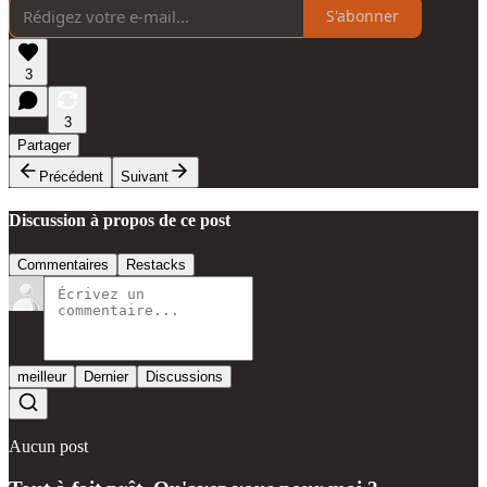
S'abonner
3
3
Partager
Précédent
Suivant
Discussion à propos de ce post
Commentaires
Restacks
meilleur
Dernier
Discussions
Aucun post