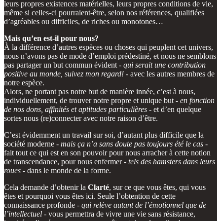
leurs propres existences matérielles, leurs propres conditions de vie,
même si celles-ci pourraient-être, selon nos références, qualifiées
d’agréables ou difficiles, de riches ou monotones…
Mais qu’en est-il pour nous?
À la différence d’autres espèces ou choses qui peuplent cet univers,
nous n’avons pas de mode d’emploi prédestiné, et nous ne semblons
pas partager un but commun évident -
qui serait une contribution
positive au monde, suivez mon regard!
- avec les autres membres de
notre espèce.
Alors, ne portant pas notre but de manière innée, c’est à nous,
individuellement, de trouver notre propre et unique but -
en fonction
de nos dons, affinités et aptitudes particulières
- et d’en quelque
sortes nous (re)connecter avec notre raison d’être.
C’est évidemment un travail sur soi, d’autant plus difficile que la
société moderne -
mais ça n’a sans doute pas toujours été le cas
-
fait tout ce qui est en son pouvoir pour nous arracher à cette notion
de transcendance, pour nous enfermer -
tels des hamsters dans leurs
roues
- dans le monde de la forme.
Cela demande d’obtenir la
Clarté
, sur ce que vous êtes, qui vous
êtes et pourquoi vous êtes ici. Seule l’obtention de cette
connaissance profonde -
qui relève autant de l’émotionnel que de
l’intellectuel
- vous permettra de vivre une vie sans résistance,