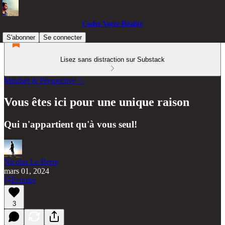
Codez Votre Réalité
S'abonner
Se connecter
Lisez sans distraction sur Substack
Mindset & Perspective ✨
Vous êtes ici pour une unique raison
Qui n'appartient qu'à vous seul!
Nicolas Le Berre
mars 01, 2024
Écouter
3