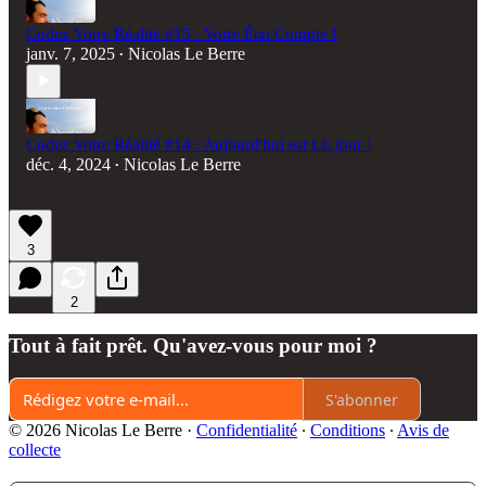
Codez Votre Réalité #15 : Votre État Compte !
janv. 7, 2025
Nicolas Le Berre
•
Codez Votre Réalité #14 : Aujourd'hui est LE jour !
déc. 4, 2024
Nicolas Le Berre
•
3
2
Tout à fait prêt. Qu'avez-vous pour moi ?
S'abonner
© 2026 Nicolas Le Berre
·
Confidentialité
∙
Conditions
∙
Avis de
collecte