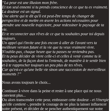
“La peur est une illusion mon frère.
Et ton seul ennemi si tu prends conscience de ce que tu es vraiment.
La douleur est un signal.
Une alerte qui te dit qu'il est peut-être temps de changer de
perspective et de mettre en œuvre les actions nécessaires pour
prendre une nouvelle trajectoire, pour redessiner le paysage de ta
vie.
Et te reconnecter aux rêves de ce que tu souhaites pour toi depuis
toujours.
Un appel qui t'invite une fois encore à aller de l'avant vers ta
meilleure version future et la vie que tu veux vraiment vivre.
N'oublie-pas, chaque heure que tu passes ne reviendra pas.
Et tu peux décider de vivre celle-ci et celles à venir comme tu le
souhaites, de la façon dont tu l'entends, de manière à te sentir bien
et à te rapprocher toujours un peu plus de tes rêves.
Car qu'est-ce qu'une belle vie sinon une succession de merveilleux
moments ?”
Nous avons toujours le choix...
Continuer à vivre dans la peine et rester à une place qui ne nous
convient plus...
Ou alors transcender cette peur, embrasser cette douleur -
et l'énergie
qu'elle contient
-, prendre le courage de ne plus la laisser influencer
notre présent, et décider de se pencher authentiquement sur notre