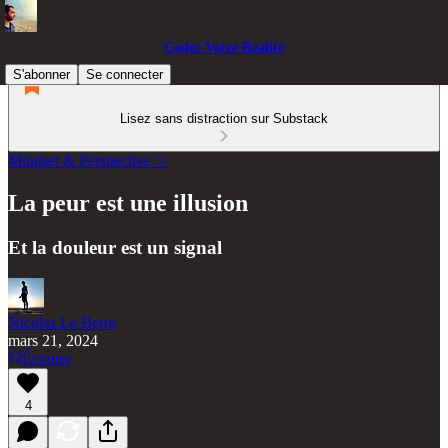
Codez Votre Réalité
S'abonner
Se connecter
Lisez sans distraction sur Substack
Mindset & Perspective ✨
La peur est une illusion
Et la douleur est un signal
Nicolas Le Berre
mars 21, 2024
Écouter
4