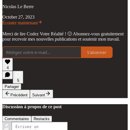
Nicolas Le Berre
·
October 27, 2023
Écouter maintenant
Merci de lire Codez Votre Réalité ! 🙂 Abonnez-vous gratuitement
pour recevoir mes nouvelles publications et soutenir mon travail.
S'abonner
4
5
Partager
Précédent
Suivant
Discussion à propos de ce post
Commentaires
Restacks