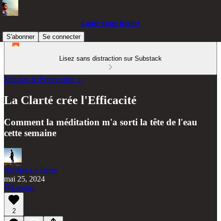
Codez Votre Réalité
S'abonner
Se connecter
Lisez sans distraction sur Substack
Mindset & Perspective ✨
La Clarté crée l'Efficacité
Comment la méditation m'a sorti la tête de l'eau
cette semaine
Nicolas Le Berre
mai 25, 2024
Écouter
2