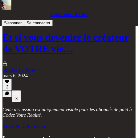
Codez Votre Réalité
Outils & Méthodes 🔥
S'abonner
Se connecter
Et si vous deveniez le créateur
de VOTRE vie…
Nicolas Le Berre
mars 6, 2024
2
3
Cette discussion est uniquement visible pour les abonnés de paid à
Codez Votre Réalité.
S'abonner pour voir →