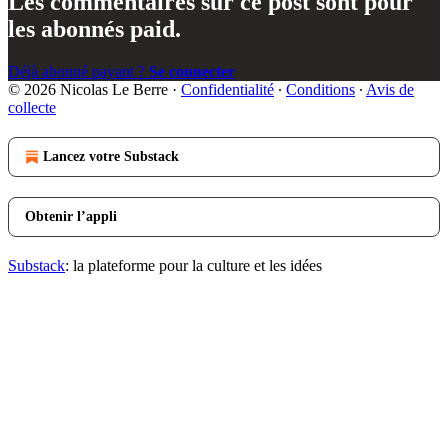
Les commentaires sur ce post sont pour
les abonnés paid.
Déjà abonné payant ?
Se connecter
© 2026 Nicolas Le Berre
·
Confidentialité
∙
Conditions
∙
Avis de
collecte
Lancez votre Substack
Obtenir l’appli
Substack
: la plateforme pour la culture et les idées