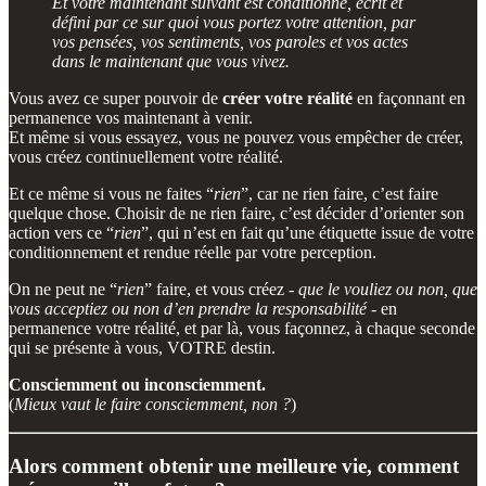
Et votre maintenant suivant est conditionné, écrit et
défini par ce sur quoi vous portez votre attention, par
vos pensées, vos sentiments, vos paroles et vos actes
dans le maintenant que vous vivez.
Vous avez ce super pouvoir de
créer votre réalité
en façonnant en
permanence vos maintenant à venir.
Et même si vous essayez, vous ne pouvez vous empêcher de créer,
vous créez continuellement votre réalité.
Et ce même si vous ne faites “
rien
”, car ne rien faire, c’est faire
quelque chose. Choisir de ne rien faire, c’est décider d’orienter son
action vers ce “
rien
”, qui n’est en fait qu’une étiquette issue de votre
conditionnement et rendue réelle par votre perception.
On ne peut ne “
rien
” faire, et vous créez -
que le vouliez ou non, que
vous acceptiez ou non d’en prendre la responsabilité
- en
permanence votre réalité, et par là, vous façonnez, à chaque seconde
qui se présente à vous, VOTRE destin.
Consciemment ou inconsciemment.
(
Mieux vaut le faire consciemment, non ?
)
Alors comment obtenir une meilleure vie, comment