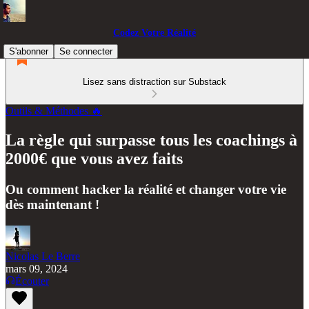
Codez Votre Réalité
S'abonner
Se connecter
Lisez sans distraction sur Substack
Outils & Méthodes 🔥
La règle qui surpasse tous les coachings à
2000€ que vous avez faits
Ou comment hacker la réalité et changer votre vie
dès maintenant !
Nicolas Le Berre
mars 09, 2024
Écouter