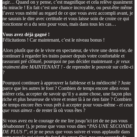
agir… Quand on y pense, c’est magnifique et cela relève quasiment
du miracle ! En fait c’est une chance incroyable, ou peut-être même
l’avez vous mérité au regard de ce que vous avez accompli avant, je
ne saurais le dire avec certitude et vous laisse soin de croire ce qui
fonctionne et a du sens pour vous, mais dans tous les cas…
Vous avez déjà gagné !
Félicitations ! Car maintenant, c’est le niveau bonus !
Alors plutôt que de le vivre en spectateur, de vivre une demi-vie, de
continuer à regarder les trains passer depuis votre confortable et
rassurant pré clôturé, pourquoi ne pas décider maintenant -
je veux
vraiment dire MAINTENANT !
- de reprendre le pouvoir sur celle-ci
?
Pourquoi continuer à approuver la faiblesse et la médiocrité ? Juste
parce que les autres le font ? Combien de temps encore allez-vous
tolérer cela, accepter de savoir qu’il y a autre chose, une façon plus
riche et plus heureuse de vivre et rester là à ne rien faire ? Combien
de temps encore êtes vous prêt à accepter pour vous-même -
et ceux
que vous aimez
- de rester là où vous êtes ?
Si vous avez eu le courage de me lire jusqu’ici (et de ne pas vous
désabonner !), je pense que vous vous dites “
PAS UNE SECONDE
DE PLUS !
”, et je ne peux que vous suivre et vous applaudir dans