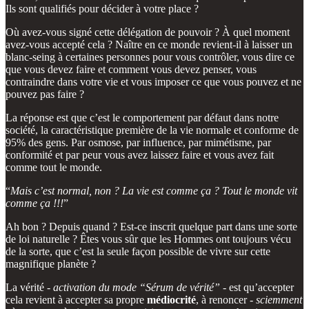
Ils sont qualifiés pour décider à votre place ?
Où avez-vous signé cette délégation de pouvoir ? À quel moment
avez-vous accepté cela ? Naître en ce monde revient-il à laisser un
blanc-seing à certaines personnes pour vous contrôler, vous dire ce
que vous devez faire et comment vous devez penser, vous
contraindre dans votre vie et vous imposer ce que vous pouvez et ne
pouvez pas faire ?
La réponse est que c’est le comportement par défaut dans notre
société, la caractéristique première de la vie normale et conforme de
95% des gens. Par osmose, par influence, par mimétisme, par
conformité et par peur vous avez laissez faire et vous avez fait
comme tout le monde.
“
Mais c’est normal, non ? La vie est comme ça ? Tout le monde vit
comme ça !!!
”
Ah bon ? Depuis quand ? Est-ce inscrit quelque part dans une sorte
de loi naturelle ? Êtes vous sûr que les Hommes ont toujours vécu
de la sorte, que c’est la seule façon possible de vivre sur cette
magnifique planète ?
La vérité -
activation du mode “Sérum de vérité”
- est qu’accepter
cela revient à accepter sa propre
médiocrité
, à renoncer -
sciemment