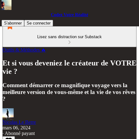
Codez Votre Réalité
S'abonner
Se connecter
Lisez sans distraction sur Substack
Outils & Méthodes 🔥
Et si vous deveniez le créateur de VOTRE
vie ?
Comment démarrer ce magnifique voyage vers la
meilleure version de vous-même et la vie de vos rêves
?
Nicolas Le Berre
mars 06, 2024
∙ Abonné payant