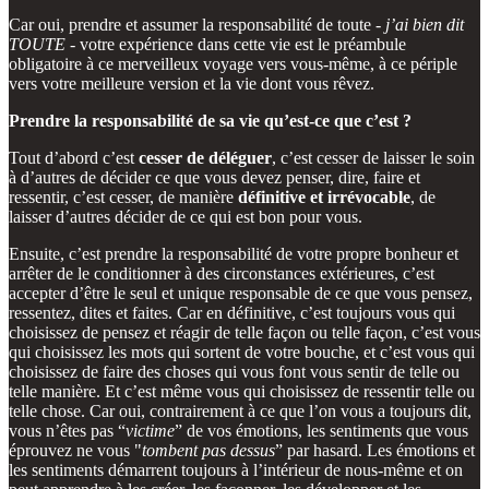
Car oui, prendre et assumer la responsabilité de toute -
j’ai bien dit
TOUTE
- votre expérience dans cette vie est le préambule
obligatoire à ce merveilleux voyage vers vous-même, à ce périple
vers votre meilleure version et la vie dont vous rêvez.
Prendre la responsabilité de sa vie qu’est-ce que c’est ?
Tout d’abord c’est
cesser de déléguer
, c’est cesser de laisser le soin
à d’autres de décider ce que vous devez penser, dire, faire et
ressentir, c’est cesser, de manière
définitive et irrévocable
, de
laisser d’autres décider de ce qui est bon pour vous.
Ensuite, c’est prendre la responsabilité de votre propre bonheur et
arrêter de le conditionner à des circonstances extérieures, c’est
accepter d’être le seul et unique responsable de ce que vous pensez,
ressentez, dites et faites. Car en définitive, c’est toujours vous qui
choisissez de pensez et réagir de telle façon ou telle façon, c’est vous
qui choisissez les mots qui sortent de votre bouche, et c’est vous qui
choisissez de faire des choses qui vous font vous sentir de telle ou
telle manière. Et c’est même vous qui choisissez de ressentir telle ou
telle chose. Car oui, contrairement à ce que l’on vous a toujours dit,
vous n’êtes pas “
victime
” de vos émotions, les sentiments que vous
éprouvez ne vous "
tombent pas dessus
” par hasard. Les émotions et
les sentiments démarrent toujours à l’intérieur de nous-même et on