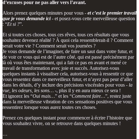
d’excuses pour ne pas aller vers l’avant.
Alors prenez quelques minutes pour vous -
et c’est le premier travail
que je vous demande ici
- et posez-vous cette merveilleuse question
: “
Et si ?
”.
Et si toutes ces choses, tous ces rêves, tous ces résultats que vous
souhaitez devenez réalité ? À quoi cela ressemblerait-il ? Comment
serait votre vie ? Comment serait vos journées ?
Je vous demande de l’imaginer, de faire un saut dans votre futur, et
de voir ce vous qui est de l’autre côté, qui est passé précisément par
là où vous êtes maintenant, qui a fait ce pas en avant et mené ce
travail de transformation avec joie et succès. Autorisez-vous
quelques instants à visualiser cela, autorisez-vous à ressentir ce que
vous ressentez dans ce merveilleux futur, et n’ayez pas peur d’aller
dans les détails, d’y inclure des précisions viscérales pour vous -
la
vue, les odeurs, les sons…
-, plus il y en aura mieux ce sera !
Et ignorez les “
Oui mais…
” et les “
Comment faire…
”, restez juste
dans la merveilleuse vibration de ces sensations positives que vous
ressentirez lorsque vous aurez toutes ces choses.
Prenez ces quelques instant pour commencer à écrire l’histoire que
vous souhaitez vivre, on se retrouve dans quelques minutes !
…