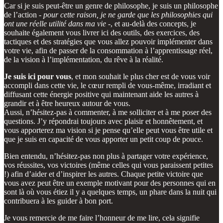
Car si je suis peut-être un genre de philosophe, je suis un philosophe
de l’action -
pour cette raison, je ne garde que les philosophies qui
ont une réelle utilité dans ma vie
-, et au-delà des concepts, je
souhaite également vous livrer ici des outils, des exercices, des
tactiques et des stratégies que vous allez pouvoir implémenter dans
votre vie, afin de passer de la consommation à l’apprentissage réel,
de la vision à l’implémentation, du rêve à la réalité.
Je suis ici pour vous
, et mon souhait le plus cher est de vous voir
accompli dans cette vie, le cœur rempli de vous-même, irradiant et
diffusant cette énergie positive qui maintenant aide les autres à
grandir et à être heureux autour de vous.
Aussi, n’hésitez-pas à commenter, à me solliciter et à me poser des
questions. J’y répondrai toujours avec plaisir et honnêtement, et
vous apporterez ma vision si je pense qu’elle peut vous être utile et
que je suis en capacité de vous apporter un petit coup de pouce.
Bien entendu, n’hésitez-pas non plus à partager votre expérience,
vos réussites, vos victoires (même celles qui vous paraissent petites
!) afin d’aider et d’inspirer les autres. Chaque petite victoire que
vous avez peut être un exemple motivant pour des personnes qui en
sont là où vous étiez il y a quelques temps, un phare dans la nuit qui
contribuera à les guider à bon port.
Je vous remercie de me faire l’honneur de me lire, cela signifie