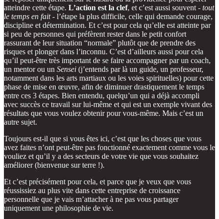
atteindre cette étape.
L’action est la clef
, et c’est aussi souvent -
tout
le temps en fait
- l’étape la plus difficile, celle qui demande courage,
discipline et détermination. Et c’est pour cela qu’elle est atteinte par
si peu de personnes qui préfèrent rester dans le petit confort
rassurant de leur situation “normale” plutôt que de prendre des
risques et plonger dans l’inconnu. C’est d’ailleurs aussi pour cela
qu’il peut-être très important de se faire accompagner par un coach,
un mentor ou un
Sensei
(j’entends par là un guide, un professeur,
notamment dans les arts martiaux ou les voies spirituelles) pour cette
phase de mise en œuvre, afin de diminuer drastiquement le temps
entre ces 3 étapes. Bien entendu, quelqu’un qui a déjà accompli
avec succès ce travail sur lui-même et qui est un exemple vivant des
résultats que vous voulez obtenir pour vous-même. Mais c’est un
autre sujet.
Toujours est-il que si vous êtes ici, c’est que les choses que vous
avez faites n’ont peut-être pas fonctionné exactement comme vous le
vouliez et qu’il y a des secteurs de votre vie que vous souhaitez
améliorer (bienvenue sur terre !).
Et c’est précisément pour cela, et parce que je veux que vous
réussissiez au plus vite dans cette entreprise de croissance
personnelle que je vais m’attacher à ne pas vous partager
uniquement une philosophie de vie.