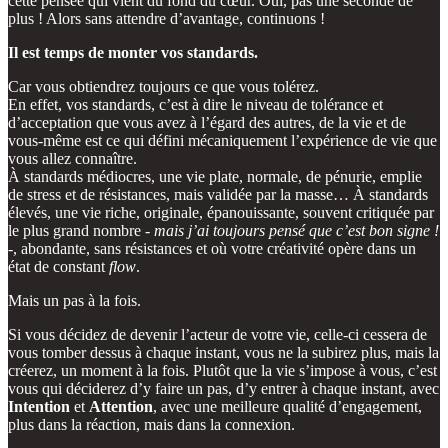
cette pensée qui vient du fond du cœur. Oui, pas une seconde de
plus ! Alors sans attendre d’avantage, continuons !
Il est temps de monter vos standards.
Car vous obtiendrez toujours ce que vous tolérez.
En effet, vos standards, c’est à dire le niveau de tolérance et
d’acceptation que vous avez à l’égard des autres, de la vie et de
vous-même est ce qui défini mécaniquement l’expérience de vie que
vous allez connaître.
À standards médiocres, une vie plate, normale, de pénurie, emplie
de stress et de résistances, mais validée par la masse… À standards
élevés, une vie riche, originale, épanouissante, souvent critiquée par
le plus grand nombre -
mais j’ai toujours pensé que c’est bon signe !
-, abondante, sans résistances et où votre créativité opère dans un
état de constant
flow
.
Mais un pas à la fois.
Si vous décidez de devenir l’acteur de votre vie, celle-ci cessera de
vous tomber dessus à chaque instant, vous ne la subirez plus, mais la
créerez, un moment à la fois. Plutôt que la vie s’impose à vous, c’est
vous qui déciderez d’y faire un pas, d’y entrer à chaque instant, avec
Intention
et
Attention
, avec une meilleure qualité d’engagement,
plus dans la réaction, mais dans la connexion.