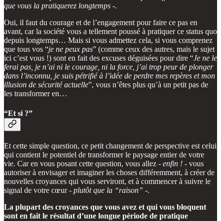
que vous la pratiquerez longtemps
-.
Oui, il faut du courage et de l’engagement pour faire ce pas en
avant, car la société vous a tellement poussé à pratiquer ce status quo
depuis longtemps… Mais si vous admettez cela, si vous comprenez
que tous vos “
je ne peux pas
” (comme ceux des autres, mais le sujet
ici c’est vous !) sont en fait des excuses déguisées pour dire “
Je ne le
ferai pas, je n’ai ni le courage, ni la force, j’ai trop peur de plonger
dans l’inconnu, je suis pétrifié à l’idée de perdre mes repères et mon
illusion de sécurité actuelle
”, vous n’êtes plus qu’à un petit pas de
les transformer en…
“Et si ?”
Et cette simple question, ce petit changement de perspective est celui
qui contient le potentiel de transformer le paysage entier de votre
vie. Car en vous posant cette question, vous allez -
enfin !
- vous
autoriser à envisager et imaginer les choses différemment, à créer de
nouvelles croyances qui vous serviront, et à commencer à suivre le
signal de votre cœur -
plutôt que la “raison”
-.
La plupart des croyances que vous avez et qui vous bloquent
sont en fait le résultat d’une longue période de pratique