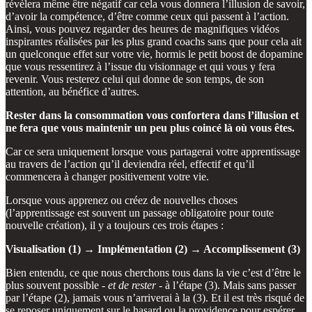
révèlera même être négatif car cela vous donnera l’illusion de savoir,
d’avoir la compétence, d’être comme ceux qui passent à l’action.
Ainsi, vous pouvez regarder des heures de magnifiques vidéos
inspirantes réalisées par les plus grand coachs sans que pour cela ait
un quelconque effet sur votre vie, hormis le petit boost de dopamine
que vous ressentirez à l’issue du visionnage et qui vous y fera
revenir. Vous resterez celui qui donne de son temps, de son
attention, au bénéfice d’autres.
Rester dans la consommation vous confortera dans l’illusion et
ne fera que vous maintenir un peu plus coincé là où vous êtes.
Car ce sera uniquement lorsque vous partagerai votre apprentissage
au travers de l’action qu’il deviendra réel, effectif et qu’il
commencera à changer positivement votre vie.
Lorsque vous apprenez ou créez de nouvelles choses
(l’apprentissage est souvent un passage obligatoire pour toute
nouvelle création), il y a toujours ces trois étapes :
Visualisation (1) → Implémentation (2) → Accomplissement (3)
Bien entendu, ce que nous cherchons tous dans la vie c’est d’être le
plus souvent possible -
et de rester
- à l’étape (3). Mais sans passer
par l’étape (2), jamais vous n’arriverai à la (3). Et il est très risqué de
se reposer uniquement sur le hasard ou la providence pour espérer